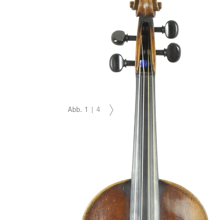
Abb.
1
|
4