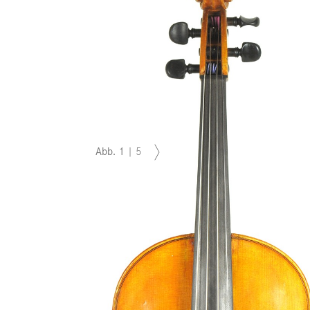
Abb.
1
|
5