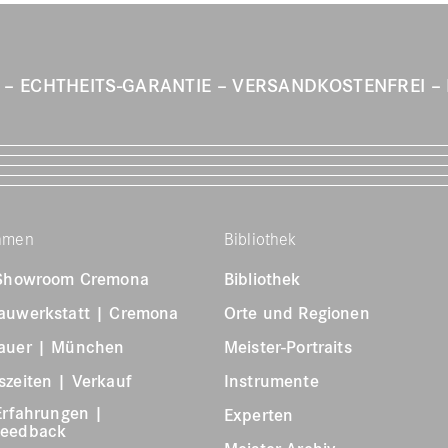
T
ECHTHEITS-GARANTIE
VERSANDKOSTENFREI
hmen
Bibliothek
 Showroom Cremona
Bibliothek
auwerkstatt | Cremona
Orte und Regionen
auer | München
Meister-Portraits
zeiten | Verkauf
Instrumente
Erfahrungen |
Experten
feedback