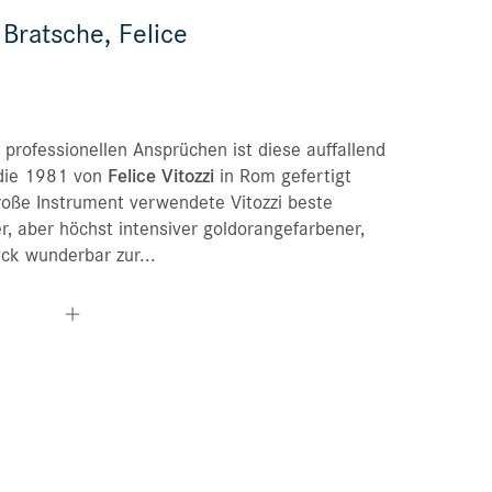
 Bratsche, Felice
Bestellungen
Merkliste
 professionellen Ansprüchen ist diese auffallend
 die 1981 von
Felice Vitozzi
in Rom gefertigt
roße Instrument verwendete Vitozzi beste
er, aber höchst intensiver goldorangefarbener,
ack wunderbar zur...