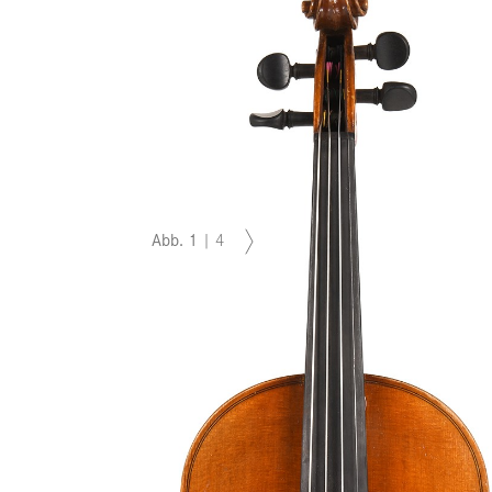
Abb.
1
|
4