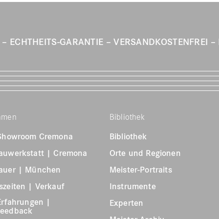
T
ECHTHEITS-GARANTIE
VERSANDKOSTENFREI
hmen
Bibliothek
 Showroom Cremona
Bibliothek
auwerkstatt | Cremona
Orte und Regionen
auer | München
Meister-Portraits
zeiten | Verkauf
Instrumente
Erfahrungen |
Experten
feedback