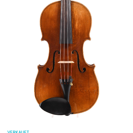
Bestellungen
Kindergeigen
Merkliste
Geigenbögen
Cellobögen
Zubehör
CV Selectio
VERKAUFT