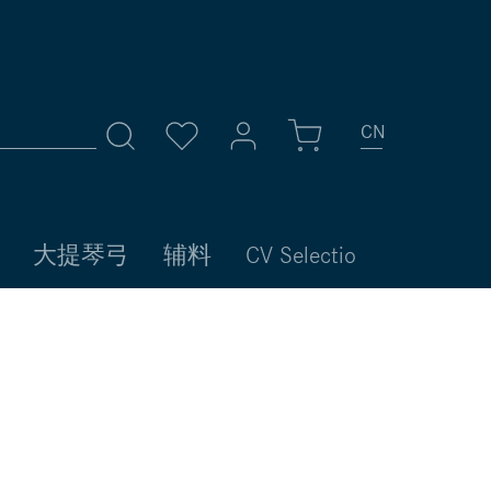
CN
我的账号
大提琴弓
辅料
CV Selectio
登录
或者
注册
账号总览
个人信息
您的地址
付款方式