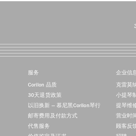
服务
企业信
Corilon 品质
克雷莫纳
30天退货政策
小提琴制
以旧换新 — 慕尼黑Corilon琴行
提琴维
邮寄费用及付款方式
营业时
代售服务
顾客反馈C