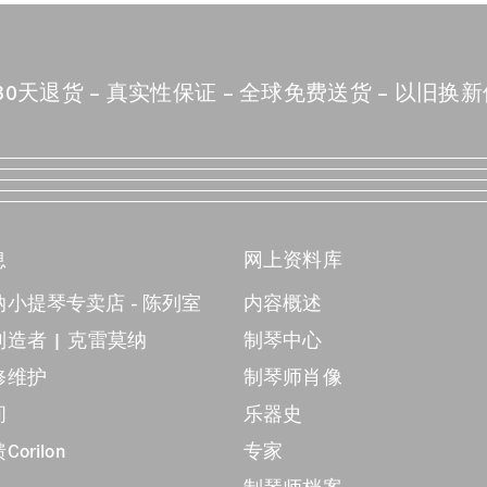
30天退货
真实性保证
全球免费送货
以旧换新
息
网上资料库
小提琴专卖店 - 陈列室
内容概述
造者 | 克雷莫纳
制琴中心
修维护
制琴师肖像
间
乐器史
orilon
专家