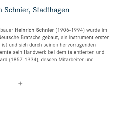
h Schnier, Stadthagen
您的订购
您标记的乐器
nbauer
Heinrich Schnier
(1906-1994) wurde im
eutsche Bratsche gebaut, ein Instrument erster
 ist und sich durch seinen hervorragenden
lernte sein Handwerk bei dem talentierten und
hard (1857-1934), dessen Mitarbeiter und