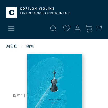
CN
我的账号
淘宝店
辅料
新品
登录
高档小提琴
或者
注册
账号总览
小提琴
个人信息
中提琴 | 琴弓
您的地址
图片
1
|
1
付款方式
大提琴