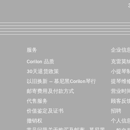
服务
企业信
Corilon 品质
克雷莫纳
30天退货政策
小提琴制
以旧换新 — 慕尼黑Corilon琴行
提琴维
邮寄费用及付款方式
营业时
代售服务
顾客反馈C
价值鉴定及证书
招聘
撤销权
个人信
常见问题关于购买及邮寄 - 慕尼黑