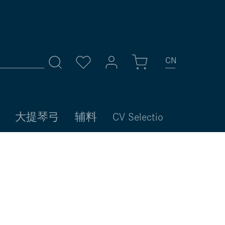
CN
我的账号
大提琴弓
辅料
CV Selectio
登录
或者
注册
账号总览
个人信息
您的地址
付款方式