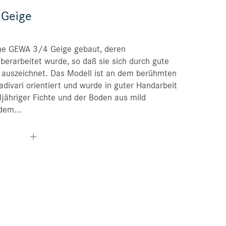
 Geige
您的订购
您标记的乐器
he GEWA 3/4 Geige gebaut, deren
erarbeitet wurde, so daß sie sich durch gute
n auszeichnet. Das Modell ist an dem berühmten
divari orientiert und wurde in guter Handarbeit
ljähriger Fichte und der Boden aus mild
dem...