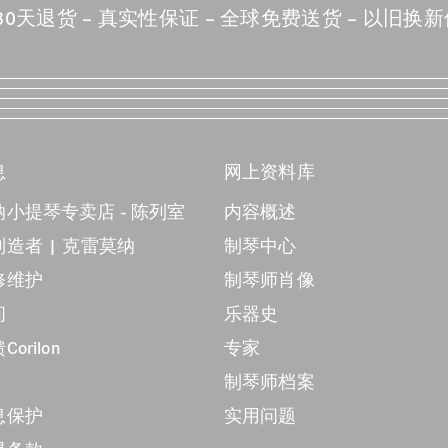
30天退货
真实性保证
全球免费送货
以旧换新
息
网上资料库
小提琴专卖店 - 陈列室
内容概述
造者 | 克雷莫纳
制琴中心
修维护
制琴师肖像
间
乐器史
orilon
专家
制琴师档案
息保护
实用问题