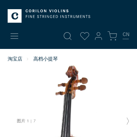
CN
我的账号
淘宝店
高档小提琴
新品
登录
高档小提琴
或者
注册
账号总览
小提琴
个人信息
中提琴 | 琴弓
您的地址
图片
1
|
7
付款方式
大提琴