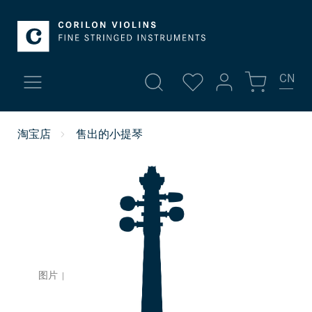
CN
我的账号
淘宝店
售出的小提琴
新品
登录
高档小提琴
或者
注册
账号总览
小提琴
个人信息
中提琴 | 琴弓
您的地址
图片
|
付款方式
大提琴