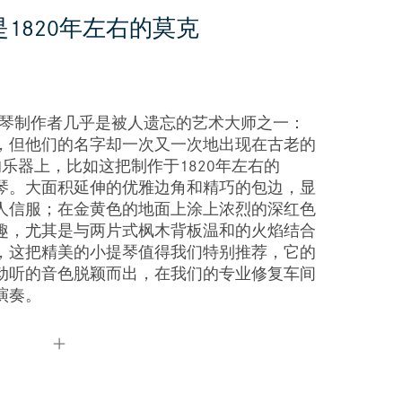
1820年左右的莫克
您的订购
您标记的乐器
l这样的小提琴制作者几乎是被人遗忘的艺术大师之一：
，但他们的名字却一次又一次地出现在古老的
的乐器上，比如这把制作于1820年左右的
的小提琴。大面积延伸的优雅边角和精巧的包边，显
人信服；在金黄色的地面上涂上浓烈的深红色
趣，尤其是与两片式枫木背板温和的火焰结合
，这把精美的小提琴值得我们特别推荐，它的
动听的音色脱颖而出，在我们的专业修复车间
演奏。