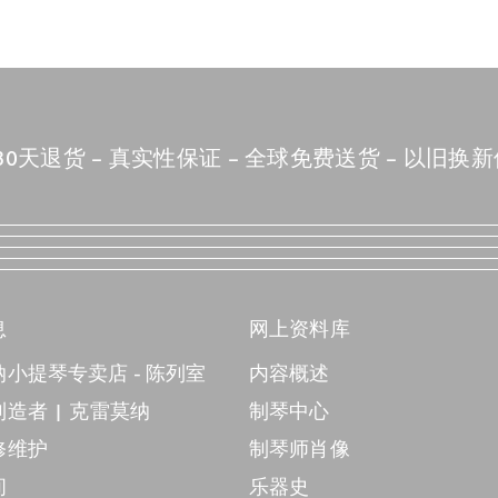
30天退货
真实性保证
全球免费送货
以旧换新
息
网上资料库
小提琴专卖店 - 陈列室
内容概述
造者 | 克雷莫纳
制琴中心
修维护
制琴师肖像
间
乐器史