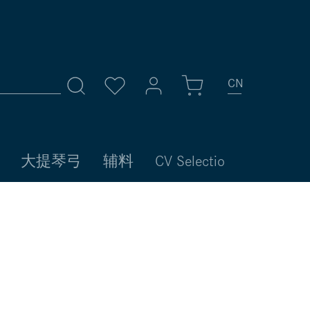
CN
我的账号
大提琴弓
辅料
CV Selectio
登录
或者
注册
账号总览
个人信息
您的地址
付款方式