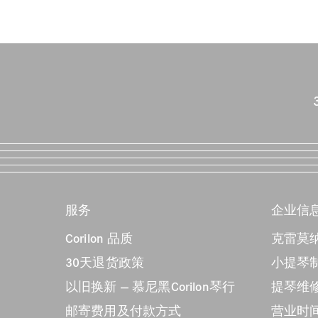
服务
企业信
Corilon 品质
克雷莫纳
30天退货政策
小提琴制
以旧换新 — 慕尼黑Corilon琴行
提琴维
邮寄费用及付款方式
营业时