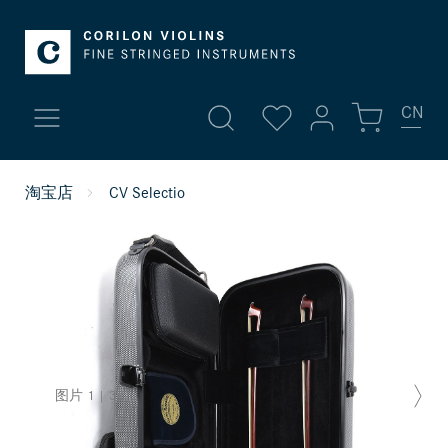
CN
我的账号
淘宝店
CV Selectio
新品
登录
高档小提琴
或者
注册
账号总览
小提琴
个人信息
中提琴 | 琴弓
您的地址
图片
1
|
3
付款方式
大提琴