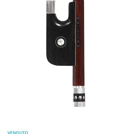
Ordini
Violini bambini
Preferiti
Archetti violino
Archetti violoncello
Accessori
CV Selectio
VENDUTO