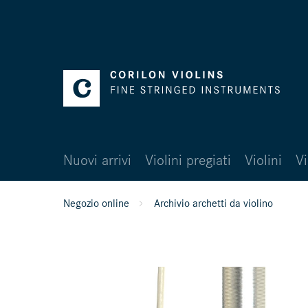
Nuovi arrivi
Violini pregiati
Violini
Vi
Negozio online
Archivio archetti da violino