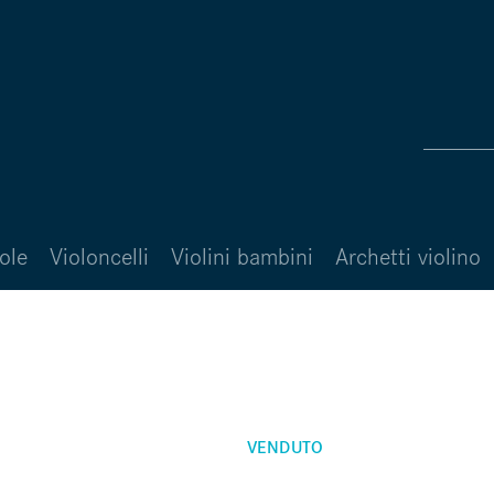
ole
Violoncelli
Violini bambini
Archetti violino
VENDUTO