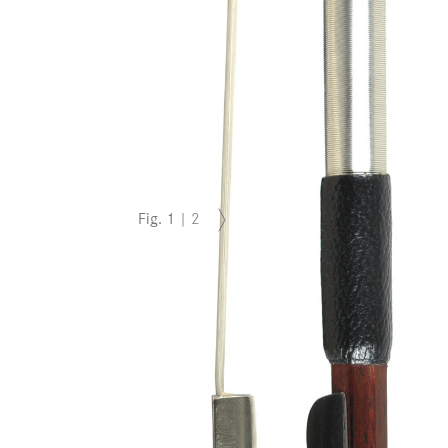
Fig.
1
|
2