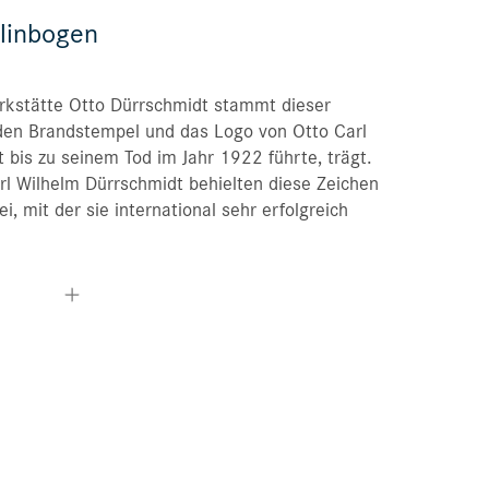
olinbogen
Ordini
Preferiti
kstätte Otto Dürrschmidt stammt dieser
r den Brandstempel und das Logo von Otto Carl
 bis zu seinem Tod im Jahr 1922 führte, trägt.
l Wilhelm Dürrschmidt behielten diese Zeichen
, mit der sie international sehr erfolgreich