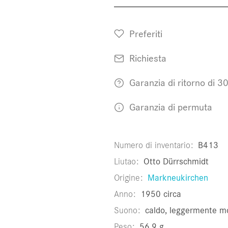
Preferiti
Richiesta
Garanzia di ritorno di 30
Garanzia di permuta
Numero di inventario
B413
Liutao
Otto Dürrschmidt
Origine
Markneukirchen
Anno
1950 circa
Suono
caldo, leggermente m
Peso
56,9 g