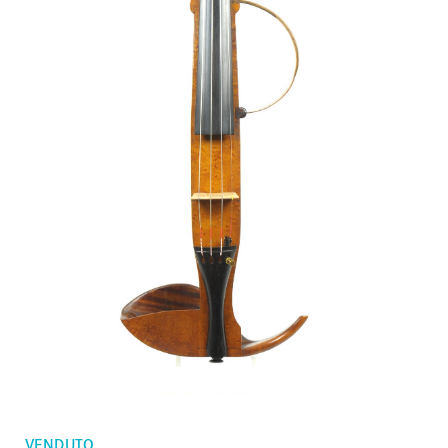
Ordini
Violini bambini
Preferiti
Archetti violino
Archetti violoncello
Accessori
CV Selectio
VENDUTO