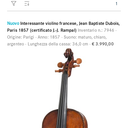
1
Ordini
Violini bambini
Preferiti
Nuovo
Interessante violino francese, Jean Baptiste Dubois,
Archetti violino
Paris 1857 (certificato J.-J. Rampal)
Inventario n.:
7946
Origine:
Parigi
Anno:
1857
Suono:
maturo, chiaro,
Archetti violoncello
argenteo
Lunghezza della cassa:
36,0 cm
€ 3.990,00
Accessori
CV Selectio