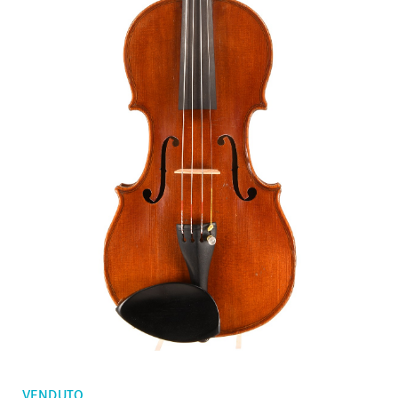
Ordini
Violini bambini
Preferiti
Archetti violino
Archetti violoncello
Accessori
CV Selectio
VENDUTO