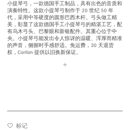
小提琴弓，一款德国手工制品，具有出色的音质和
您的订购
演奏特性。这款小提琴弓制作于 20 世纪 50 年
儿童小提琴
您标记的乐器
代，采用中等硬度的圆形巴西木杆。弓头做工精
美，彰显了这款德国手工小提琴弓的精湛工艺，配
小提琴弓
有乌木弓头、巴黎眼和新银配件。其重心位于中
央。小提琴弓能发出令人惊讶的温暖、浑厚而精准
大提琴弓
的声音，侧握时手感舒适。免运费，30 天退货
权，Corilon 提供以旧换新保证。
辅料
CV Selectio
标记