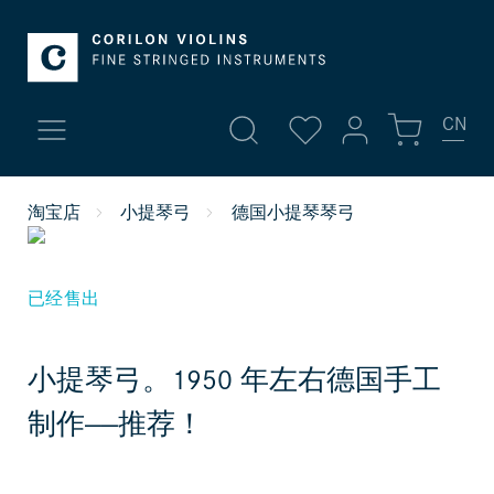
CN
我的账号
淘宝店
小提琴弓
德国小提琴琴弓
新品
登录
图片
1
|
2
高档小提琴
或者
注册
已经售出
账号总览
小提琴
小提琴弓。1950 年左右德国手工
个人信息
中提琴 | 琴弓
制作——推荐！
您的地址
付款方式
大提琴