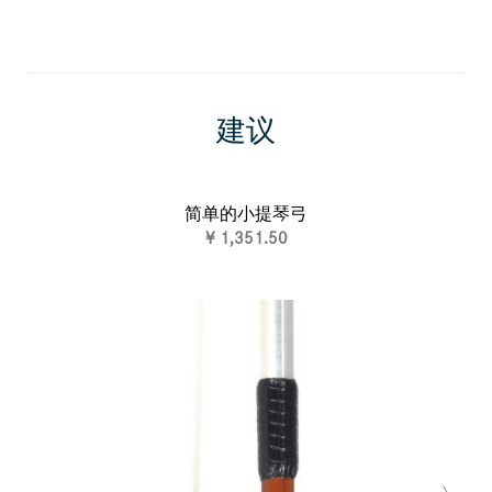
建议
简单的小提琴弓
德
¥ 1,351.50