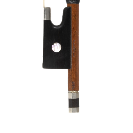
Mis ordenes
Violines niños
Lista de deseos
Arcos de violín
Arcos de violonchelo
Accesorios
CV Selectio