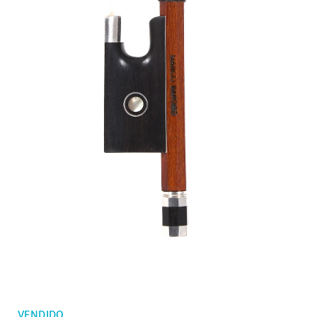
Mis ordenes
Violines niños
Lista de deseos
Arcos de violín
Arcos de violonchelo
Accesorios
CV Selectio
VENDIDO