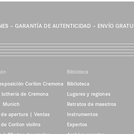
ONES
GARANTÍA DE AUTENTICIDAD
ENVÍO GRATU
ión
Biblioteca
exposición Corilon Cremona
Biblioteca
e luthería de Cremona
Lugares y regiones
 | Munich
Retratos de maestros
 de apertura | Ventas
Instrumentos
de Corilon violins
Expertos