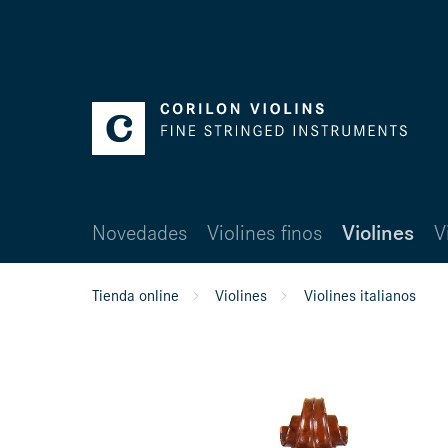
Novedades
Violines finos
Violines
V
Tienda online
Violines
Violines italianos