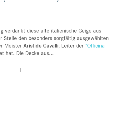
Mis ordenes
Lista de deseos
g verdankt diese alte italienische Geige aus
r Stelle den besonders sorgfältig ausgewählten
er Meister
Aristide Cavalli
, Leiter der
"Officina
t hat. Die Decke aus...