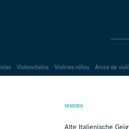
iolas
Violonchelos
Violines niños
Arcos de viol
VENDIDO
Alte Italienische Geig