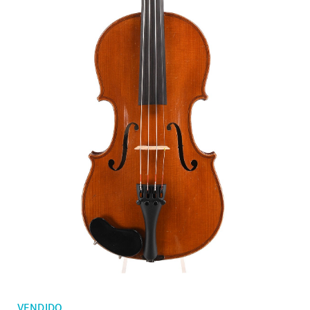
Mis ordenes
Violines niños
Lista de deseos
Arcos de violín
Arcos de violonchelo
Accesorios
CV Selectio
VENDIDO