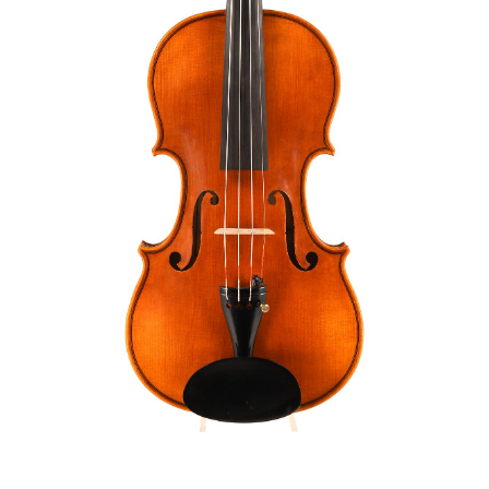
Bestellungen
Kindergeigen
Merkliste
Geigenbögen
Cellobögen
Zubehör
CV Selectio