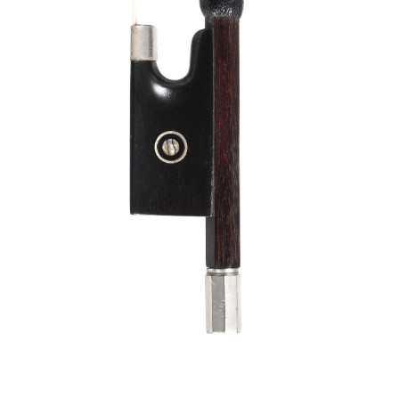
Mes commandes
Violons d'enfants
Favoris
Archets violon
Archets violoncelle
Accessoires
CV Selectio