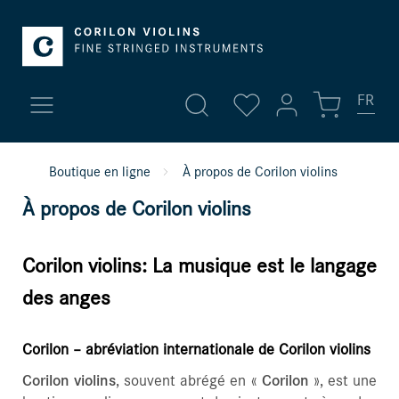
FR
Mon compte
Boutique en ligne
À propos de Corilon violins
Nouveaux ajouts
À propos de Corilon violins
Se connecter
Rare violons
ou
s'inscrire
Corilon violins: La musique est le langage
Mon compte
Violons
des anges
Profil
Altos
Adresses
Corilon – abréviation internationale de Corilon violins
Corilon violins
, souvent abrégé en «
Changer mode paiement
Corilon
», est une
Violoncelles