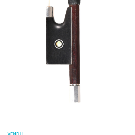
Mes commandes
Violons d'enfants
Favoris
Archets violon
Archets violoncelle
Accessoires
CV Selectio
VENDU