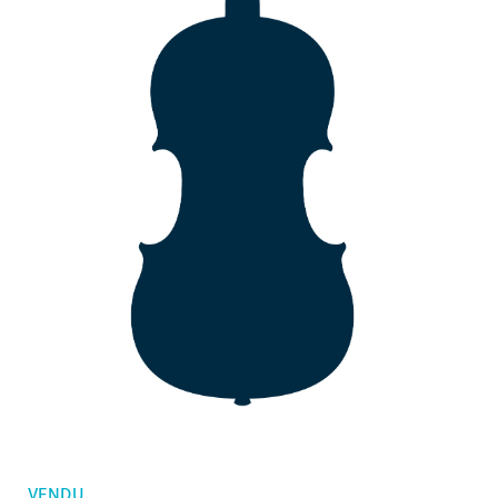
Mes commandes
Violons d'enfants
Favoris
Archets violon
Archets violoncelle
Accessoires
CV Selectio
VENDU