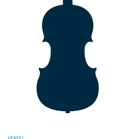
Mes commandes
Violons d'enfants
Favoris
Archets violon
Archets violoncelle
Accessoires
CV Selectio
VENDU