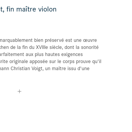
, fin maître violon
Mes commandes
Favoris
remarquablement bien préservé est une œuvre
en de la fin du XVIIIe siècle, dont la sonorité
arfaitement aux plus hautes exigences
ite originale apposée sur le corps prouve qu'il
ann Christian Voigt, un maître issu d'une