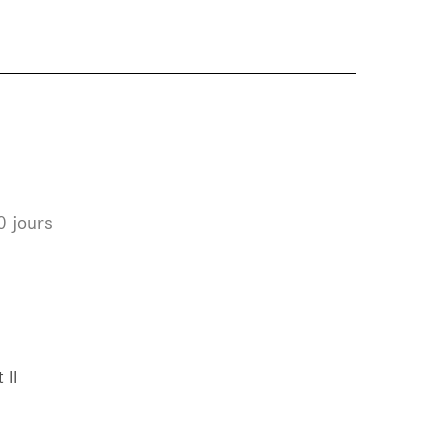
0 jours
 II