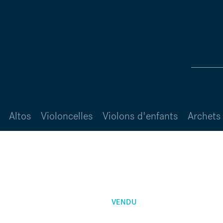
Altos
Violoncelles
Violons d'enfants
Archets 
VENDU