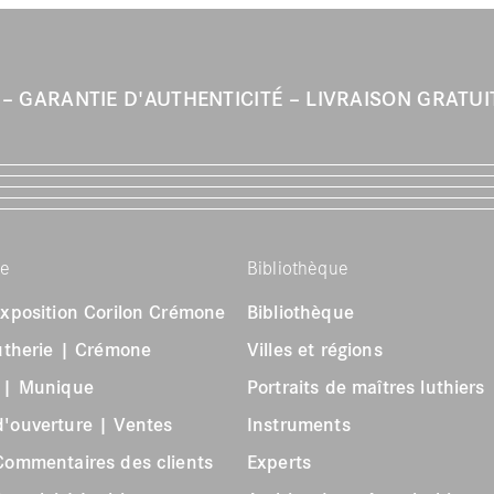
R
GARANTIE D'AUTHENTICITÉ
LIVRAISON GRATU
se
Bibliothèque
exposition Corilon Crémone
Bibliothèque
lutherie | Crémone
Villes et régions
s | Munique
Portraits de maîtres luthiers
'ouverture | Ventes
Instruments
Commentaires des clients
Experts