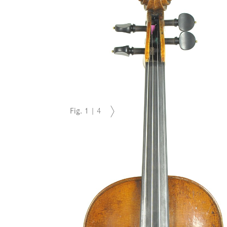
Fig.
1
|
4