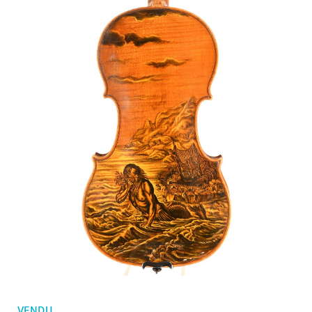
Mes commandes
Violons d'enfants
Favoris
Archets violon
Archets violoncelle
Accessoires
CV Selectio
VENDU