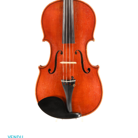
Mes commandes
Violons d'enfants
Favoris
Archets violon
Archets violoncelle
Accessoires
CV Selectio
VENDU