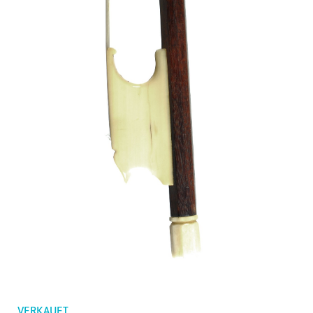
Bestellungen
Kindergeigen
Merkliste
Geigenbögen
Cellobögen
Zubehör
CV Selectio
VERKAUFT