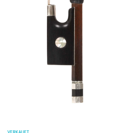
Bestellungen
Kindergeigen
Merkliste
Geigenbögen
Cellobögen
Zubehör
CV Selectio
VERKAUFT