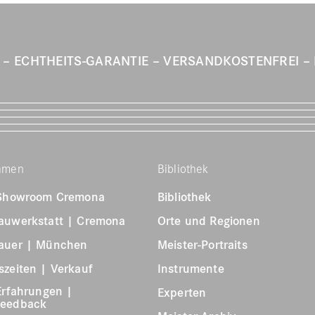
T
ECHTHEITS-GARANTIE
VERSANDKOSTENFREI
hmen
Bibliothek
 Showroom Cremona
Bibliothek
auwerkstatt | Cremona
Orte und Regionen
auer | München
Meister-Portraits
zeiten | Verkauf
Instrumente
Erfahrungen |
Experten
feedback