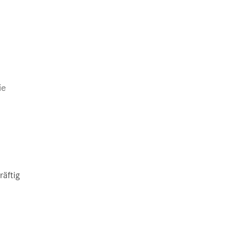
ie
räftig