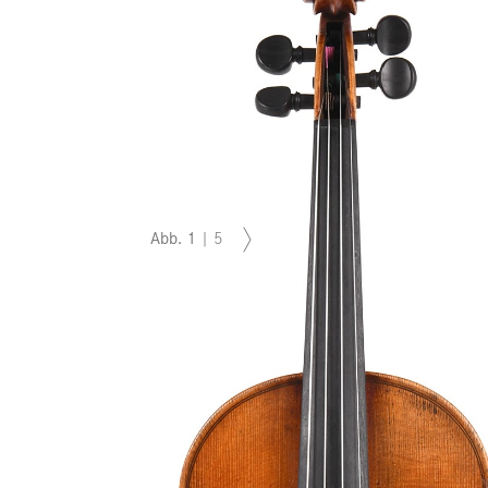
Abb.
1
|
5