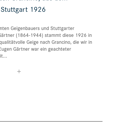
Bestellungen
 Stuttgart 1926
Merkliste
nten Geigenbauers und Stuttgarter
n Gärtner (1864-1944) stammt diese 1926 in
alitätvolle Geige nach Grancino, die wir in
Eugen Gärtner war ein geachteter
t...