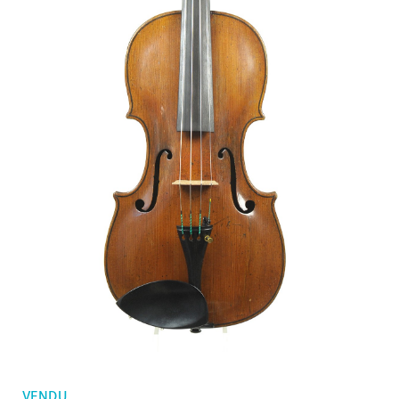
Mes commandes
Violons d'enfants
Favoris
Archets violon
Archets violoncelle
Accessoires
CV Selectio
VENDU