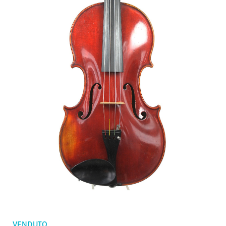
Ordini
Violini bambini
Preferiti
Archetti violino
Archetti violoncello
Accessori
CV Selectio
VENDUTO